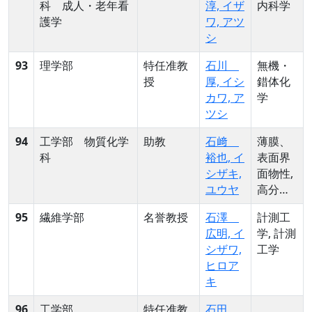
科 成人・老年看
淳, イザ
内科学
護学
ワ, アツ
シ
93
理学部
特任准教
石川
無機・
授
厚, イシ
錯体化
カワ, ア
学
ツシ
94
工学部 物質化学
助教
石﨑
薄膜、
科
裕也, イ
表面界
シザキ,
面物性,
ユウヤ
高分子
化学, 高
95
繊維学部
名誉教授
石澤
計測工
分子材
広明, イ
学, 計測
料
シザワ,
工学
ヒロア
キ
96
工学部
特任准教
石田