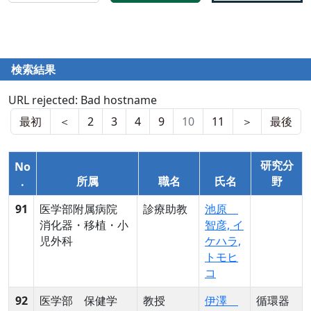
検索結果
URL rejected: Bad hostname
最初
＜
2
3
4
9
10
11
＞
最後
研究分
No
所属
職名
氏名
野
.
91
医学部附属病院
診療助教
池原
消化器・移植・小
智彦, イ
児外科
ケハラ,
トモヒ
コ
92
医学部 保健学
教授
伊澤
循環器