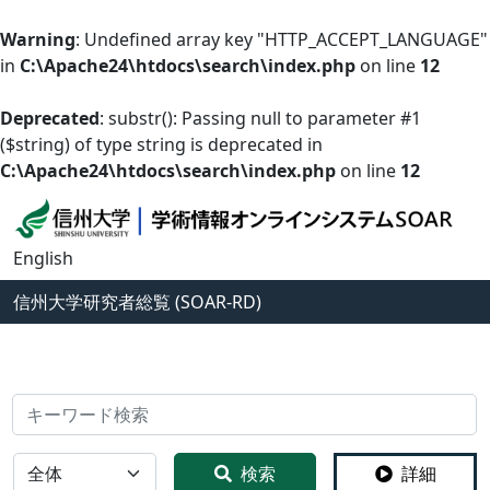
Warning
: Undefined array key "HTTP_ACCEPT_LANGUAGE"
in
C:\Apache24\htdocs\search\index.php
on line
12
Deprecated
: substr(): Passing null to parameter #1
($string) of type string is deprecated in
C:\Apache24\htdocs\search\index.php
on line
12
English
信州大学
研究者総覧 (SOAR-RD)
検索
全体
検索
詳細