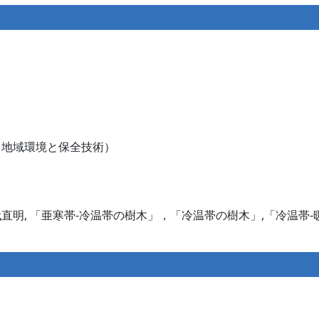
る地域環境と保全技術）
代直明, 「亜寒帯-冷温帯の樹木」，「冷温帯の樹木」,「冷温帯