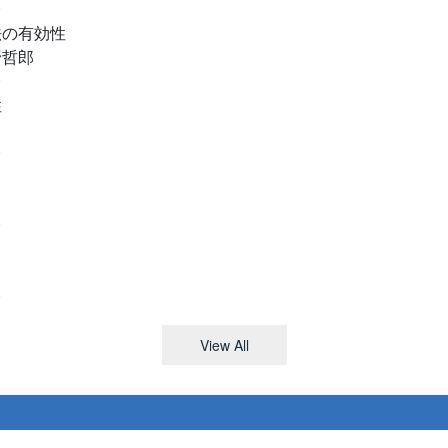
会
法の有効性
野哲郎
会
性
会
会
会
View All