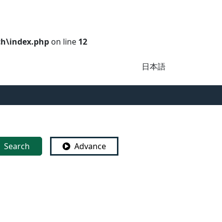
ch\index.php
on line
12
日本語
Search
Advance