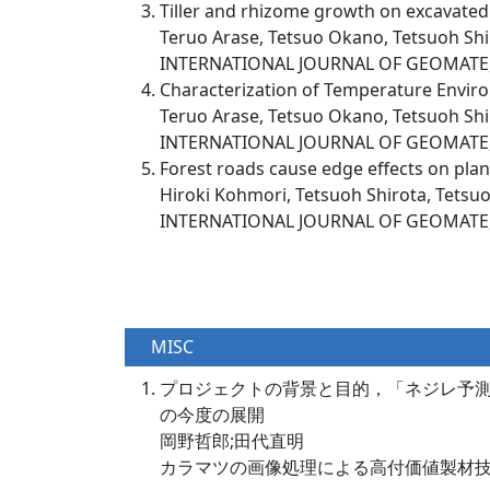
Tiller and rhizome growth on excavated 
Teruo Arase, Tetsuo Okano, Tetsuoh Shi
INTERNATIONAL JOURNAL OF GEOMATE, 22
Characterization of Temperature Enviro
Teruo Arase, Tetsuo Okano, Tetsuoh Shi
INTERNATIONAL JOURNAL OF GEOMATE, 18
Forest roads cause edge effects on plant 
Hiroki Kohmori, Tetsuoh Shirota, Tetsu
INTERNATIONAL JOURNAL OF GEOMATE, 17
MISC
プロジェクトの背景と目的，「ネジレ予
の今度の展開
岡野哲郎;田代直明
カラマツの画像処理による高付価値製材技術プロ