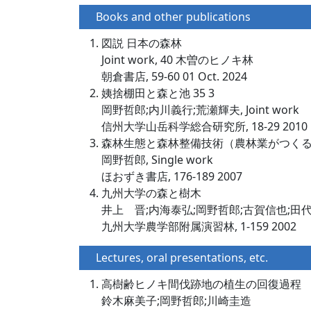
Books and other publications
図説 日本の森林
Joint work, 40 木曽のヒノキ林
朝倉書店, 59-60 01 Oct. 2024
姨捨棚田と森と池 35 3
岡野哲郎;内川義行;荒瀬輝夫, Joint work
信州大学山岳科学総合研究所, 18-29 2010
森林生態と森林整備技術（農林業がつく
岡野哲郎, Single work
ほおずき書店, 176-189 2007
九州大学の森と樹木
井上 晋;内海泰弘;岡野哲郎;古賀信也;田
九州大学農学部附属演習林, 1-159 2002
Lectures, oral presentations, etc.
高樹齢ヒノキ間伐跡地の植生の回復過程
鈴木麻美子;岡野哲郎;川崎圭造