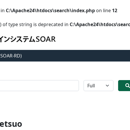
 in
C:\Apache24\htdocs\search\index.php
on line
12
) of type string is deprecated in
C:\Apache24\htdocs\sear
 (SOAR-RD)
全体
etsuo