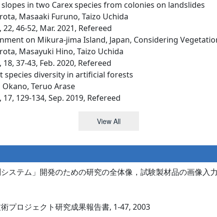
slopes in two Carex species from colonies on landslides
rota, Masaaki Furuno, Taizo Uchida
, 46-52, Mar. 2021, Refereed
nment on Mikura-jima Island, Japan, Considering Vegetati
rota, Masayuki Hino, Taizo Uchida
, 37-43, Feb. 2020, Refereed
species diversity in artificial forests
o Okano, Teruo Arase
, 129-134, Sep. 2019, Refereed
View All
測システム」開発のための研究の全体像，試験製材品の画像入
ジェクト研究成果報告書, 1-47, 2003