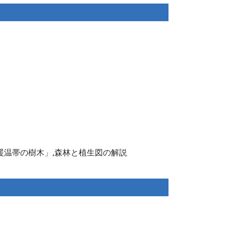
-暖温帯の樹木」,森林と植生図の解説