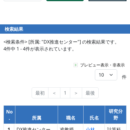
検索結果
<検索条件> [所属: "DX推進センター"] の検索結果です。
4件中 1 - 4件が表示されています。
プレビュー表示・非表示
件
最初
＜
1
＞
最後
研究分
No
所属
職名
氏名
野
.
1
DX推進センター
准教授
小林
計算科