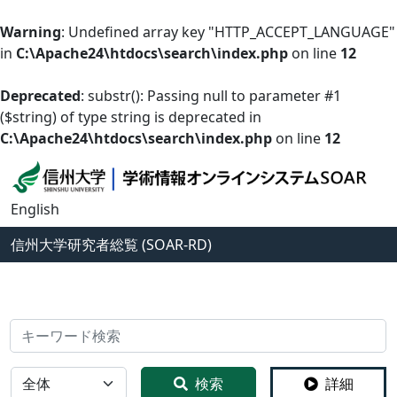
Warning
: Undefined array key "HTTP_ACCEPT_LANGUAGE"
in
C:\Apache24\htdocs\search\index.php
on line
12
Deprecated
: substr(): Passing null to parameter #1
($string) of type string is deprecated in
C:\Apache24\htdocs\search\index.php
on line
12
English
信州大学
研究者総覧 (SOAR-RD)
検索
全体
検索
詳細