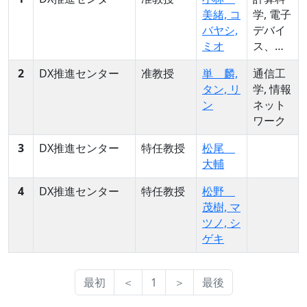
美緒, コ
学, 電子
バヤシ,
デバイ
ミオ
ス、電
子機器,
2
DX推進センター
准教授
単 麟,
通信工
ソフト
タン, リ
学, 情報
コンピ
ン
ネット
ューテ
ワーク
ィング
3
DX推進センター
特任教授
松尾
大輔
4
DX推進センター
特任教授
松野
茂樹, マ
ツノ, シ
ゲキ
最初
＜
1
＞
最後