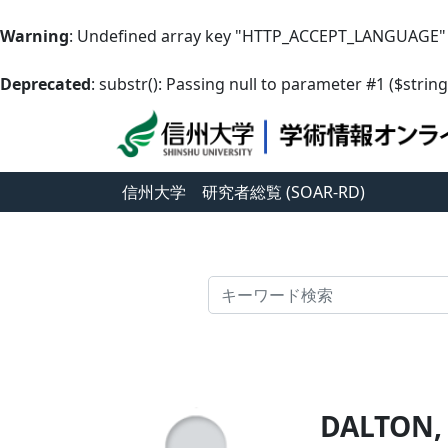
Warning
: Undefined array key "HTTP_ACCEPT_LANGUAGE"
Deprecated
: substr(): Passing null to parameter #1 ($string
信州大学
研究者総覧 (SOAR-RD)
検索
DALTON