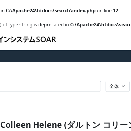
 in
C:\Apache24\htdocs\search\index.php
on line
12
) of type string is deprecated in
C:\Apache24\htdocs\sear
全体
, Colleen Helene (ダルト