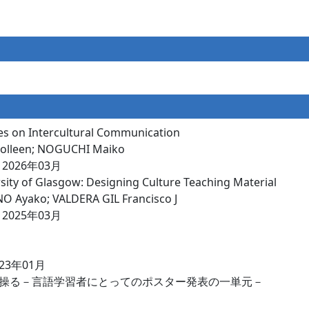
es on Intercultural Communication
Colleen; NOGUCHI Maiko
 2026年03月
rsity of Glasgow: Designing Culture Teaching Material
O Ayako; VALDERA GIL Francisco J
 2025年03月
 2023年01月
操る－言語学習者にとってのポスター発表の一単元－