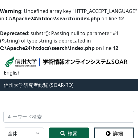
Warning
: Undefined array key "HTTP_ACCEPT_LANGUAGE"
in
C:\Apache24\htdocs\search\index.php
on line
12
Deprecated
: substr(): Passing null to parameter #1
($string) of type string is deprecated in
C:\Apache24\htdocs\search\index.php
on line
12
English
信州大学
研究者総覧 (SOAR-RD)
検索
全体
検索
詳細