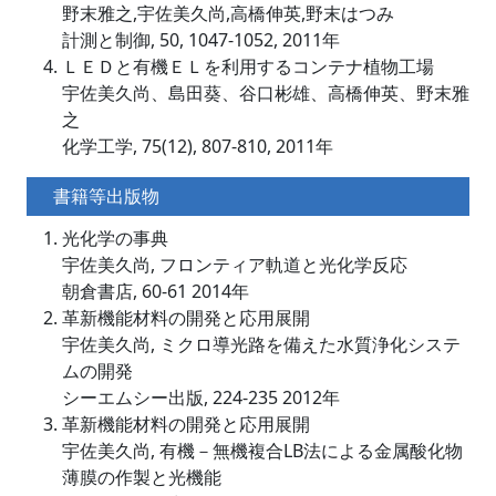
野末雅之,宇佐美久尚,高橋伸英,野末はつみ
計測と制御, 50, 1047-1052, 2011年
ＬＥＤと有機ＥＬを利用するコンテナ植物工場
宇佐美久尚、島田葵、谷口彬雄、高橋伸英、野末雅
之
化学工学, 75(12), 807-810, 2011年
書籍等出版物
光化学の事典
宇佐美久尚, フロンティア軌道と光化学反応
朝倉書店, 60-61 2014年
革新機能材料の開発と応用展開
宇佐美久尚, ミクロ導光路を備えた水質浄化システ
ムの開発
シーエムシー出版, 224-235 2012年
革新機能材料の開発と応用展開
宇佐美久尚, 有機－無機複合LB法による金属酸化物
薄膜の作製と光機能