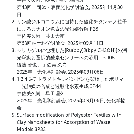
宇佐美久尚、嶋穂乃香、堀内透
第43回 固体・表面光化学討論会, 2025年11月30
日
リン酸ジルコニウムに担持した酸化チタンナノ粒子
によるカチオン色素の光触媒分解 P28
宇佐美久尚，藤田大輔
第68回粘土科学討論会, 2025年09月11日
シリカゲルに包埋した[Ru(bpy)2(bpy-CH2OH)]の消
光挙動と選択的酸素センサーへの応用 3D08
後藤 智也、宇佐美 久尚
2025年 光化学討論会, 2025年09月06日
1,2,4,5-テトラメトキシベンゼンを架橋したポリマ
ー光触媒の合成と過酸化水素生成 3P44
宇佐美久尚、早田理久
2025年 光化学討論会, 2025年09月06日, 光化学協
会
Surface modification of Polyester Textiles with
Clay Nanosheets for Adsorption of Waste
Models 3P32