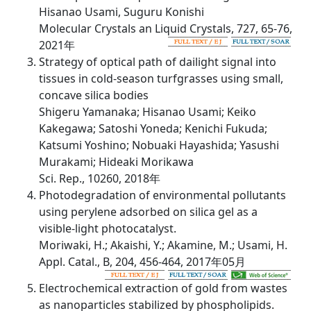
Hisanao Usami, Suguru Konishi
Molecular Crystals an Liquid Crystals, 727, 65-76,
2021年
Strategy of optical path of dailight signal into
tissues in cold-season turfgrasses using small,
concave silica bodies
Shigeru Yamanaka; Hisanao Usami; Keiko
Kakegawa; Satoshi Yoneda; Kenichi Fukuda;
Katsumi Yoshino; Nobuaki Hayashida; Yasushi
Murakami; Hideaki Morikawa
Sci. Rep., 10260, 2018年
Photodegradation of environmental pollutants
using perylene adsorbed on silica gel as a
visible-light photocatalyst.
Moriwaki, H.; Akaishi, Y.; Akamine, M.; Usami, H.
Appl. Catal., B, 204, 456-464, 2017年05月
Electrochemical extraction of gold from wastes
as nanoparticles stabilized by phospholipids.