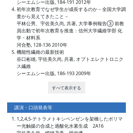
シーエムシー出版, 184-191 2012年
初年次教育でなぜ学生が成長するのか－全国大学調
査から見えてきたこと－
平林公男、宇佐美久尚, 共著, 大学事例報告③ 前教
員出動で初年次教育を推進：信州大学繊維学部 化
学・材料系
河合塾, 128-136 2010年
機能性繊維の最新技術
谷口彬雄, 宇佐美久尚, 共著, オプトエレクトロニク
ス繊維
シーエムシー出版, 186-193 2009年
すべて表示する
講演・口頭発表等
1,2,4,5-テトラメトキシベンゼンを架橋したポリマ
ー光触媒の合成と過酸化水素生成 2A16