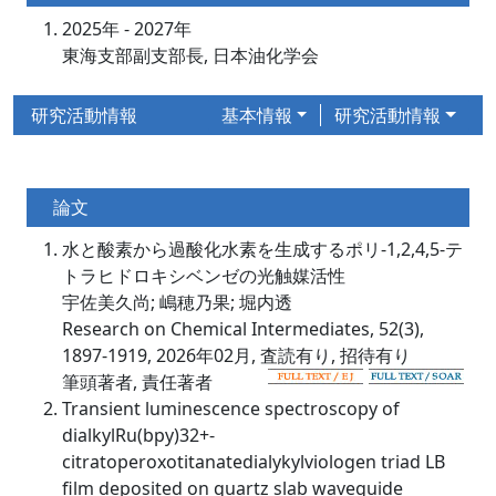
2025年 - 2027年
東海支部副支部長, 日本油化学会
研究活動情報
基本情報
研究活動情報
論文
水と酸素から過酸化水素を生成するポリ-1,2,4,5-テ
トラヒドロキシベンゼの光触媒活性
宇佐美久尚; 嶋穂乃果; 堀内透
Research on Chemical Intermediates, 52(3),
1897-1919, 2026年02月, 査読有り, 招待有り
筆頭著者, 責任著者
Transient luminescence spectroscopy of
dialkylRu(bpy)32+-
citratoperoxotitanatedialykylviologen triad LB
film deposited on quartz slab waveguide