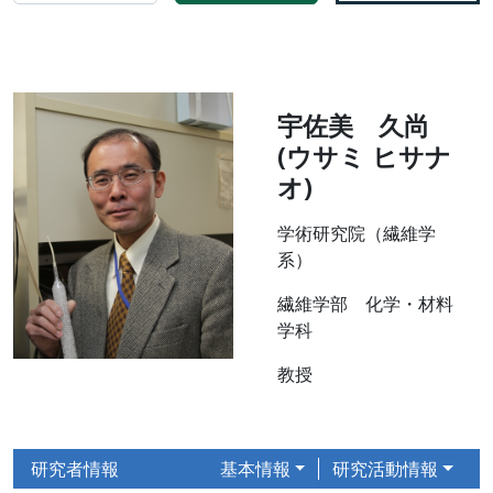
宇佐美 久尚
(ウサミ ヒサナ
オ)
学術研究院（繊維学
系）
繊維学部 化学・材料
学科
教授
研究者情報
基本情報
研究活動情報