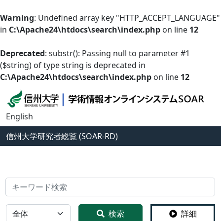
Warning
: Undefined array key "HTTP_ACCEPT_LANGUAGE"
in
C:\Apache24\htdocs\search\index.php
on line
12
Deprecated
: substr(): Passing null to parameter #1
($string) of type string is deprecated in
C:\Apache24\htdocs\search\index.php
on line
12
English
信州大学
研究者総覧 (SOAR-RD)
検索
全体
検索
詳細