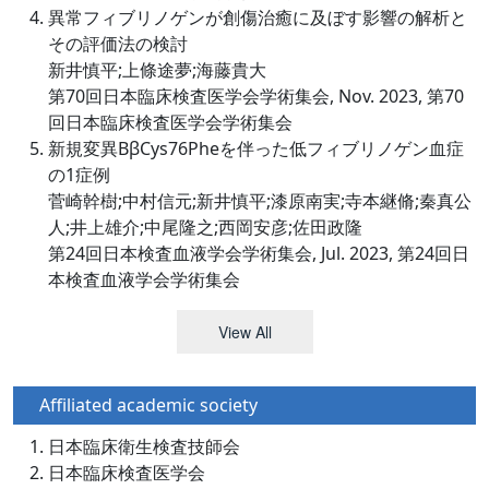
異常フィブリノゲンが創傷治癒に及ぼす影響の解析と
その評価法の検討
新井慎平;上條途夢;海藤貴大
第70回日本臨床検査医学会学術集会, Nov. 2023, 第70
回日本臨床検査医学会学術集会
新規変異BβCys76Pheを伴った低フィブリノゲン血症
の1症例
菅崎幹樹;中村信元;新井慎平;漆原南実;寺本継脩;秦真公
人;井上雄介;中尾隆之;西岡安彦;佐田政隆
第24回日本検査血液学会学術集会, Jul. 2023, 第24回日
本検査血液学会学術集会
View All
Affiliated academic society
日本臨床衛生検査技師会
日本臨床検査医学会