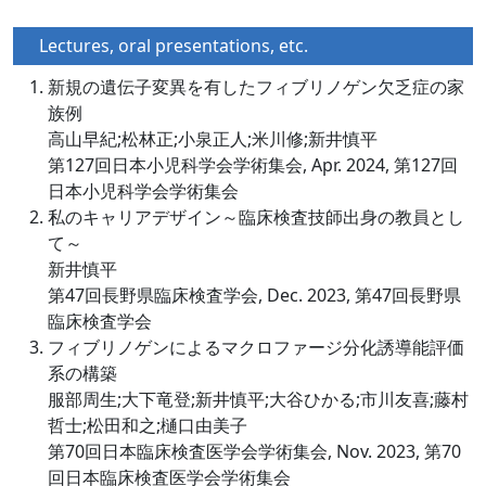
Lectures, oral presentations, etc.
新規の遺伝子変異を有したフィブリノゲン欠乏症の家
族例
高山早紀;松林正;小泉正人;米川修;新井慎平
第127回日本小児科学会学術集会, Apr. 2024, 第127回
日本小児科学会学術集会
私のキャリアデザイン～臨床検査技師出身の教員とし
て～
新井慎平
第47回長野県臨床検査学会, Dec. 2023, 第47回長野県
臨床検査学会
フィブリノゲンによるマクロファージ分化誘導能評価
系の構築
服部周生;大下竜登;新井慎平;大谷ひかる;市川友喜;藤村
哲士;松田和之;樋口由美子
第70回日本臨床検査医学会学術集会, Nov. 2023, 第70
回日本臨床検査医学会学術集会