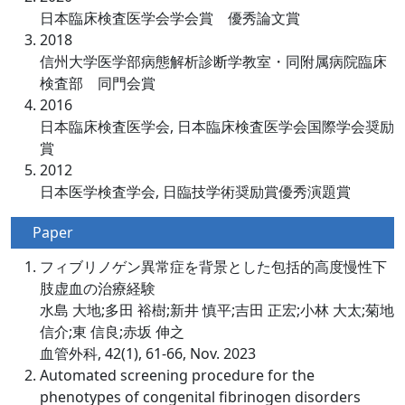
日本臨床検査医学会学会賞 優秀論文賞
2018
信州大学医学部病態解析診断学教室・同附属病院臨床
検査部 同門会賞
2016
日本臨床検査医学会, 日本臨床検査医学会国際学会奨励
賞
2012
日本医学検査学会, 日臨技学術奨励賞優秀演題賞
Paper
フィブリノゲン異常症を背景とした包括的高度慢性下
肢虚血の治療経験
水島 大地;多田 裕樹;新井 慎平;吉田 正宏;小林 大太;菊地
信介;東 信良;赤坂 伸之
血管外科, 42(1), 61-66, Nov. 2023
Automated screening procedure for the
phenotypes of congenital fibrinogen disorders