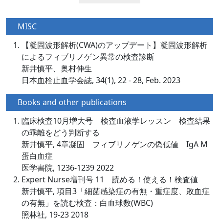
MISC
【凝固波形解析(CWA)のアップデート】凝固波形解析
によるフィブリノゲン異常の検査診断
新井慎平、奥村伸生
日本血栓止血学会誌, 34(1), 22 - 28, Feb. 2023
Books and other publications
臨床検査10月増大号 検査血液学レッスン 検査結果
の乖離をどう判断する
新井慎平, 4章凝固 フィブリノゲンの偽低値 IgA M
蛋白血症
医学書院, 1236-1239 2022
Expert Nurse増刊号 11 読める！使える！検査値
新井慎平, 項目3「細菌感染症の有無・重症度、敗血症
の有無」を読む検査：白血球数(WBC)
照林社, 19-23 2018