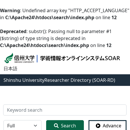
Warning
: Undefined array key "HTTP_ACCEPT_LANGUAGE"
in
C:\Apache24\htdocs\search\index.php
on line
12
Deprecated
: substr(): Passing null to parameter #1
($string) of type string is deprecated in
C:\Apache24\htdocs\search\index.php
on line
12
日本語
Shinshu University
Researcher Directory (SOAR-RD)
検索
全体
Search
Advance