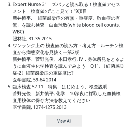
Expert Nurse 31 ズバッと読み取る！検査値アセス
メント 検査値の”ここ見て！”9項目
新井慎平, 「細菌感染症の有無・重症度、敗血症の有
無」を読む検査 白血球数(white blood cell counts、
WBC)
照林社, 31-35 2015
ワンランク上の 検査値の読み方・考え方―ルーチン検
査から病態変化を見抜く―第2版
新井慎平、菅野光俊、本田孝行, IV．身体所見をとるよ
うに血液生化学検査を読んでみよう Q11. 〔細菌感染
症-2〕細菌感染症の重症度は?
医学書院, 59-64 2014
臨床検査 57 11 特集 はじめよう、検査説明
菅野光俊、新井慎平, 化学 10深夜に採取した血糖検
査用検体の保存方法を教えてください
医学書院, 1274-1275 2013
View All