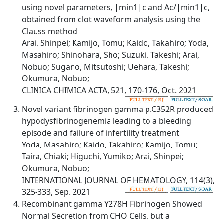
using novel parameters, |min1|c and Ac/|min1|c,
obtained from clot waveform analysis using the
Clauss method
Arai, Shinpei; Kamijo, Tomu; Kaido, Takahiro; Yoda,
Masahiro; Shinohara, Sho; Suzuki, Takeshi; Arai,
Nobuo; Sugano, Mitsutoshi; Uehara, Takeshi;
Okumura, Nobuo;
CLINICA CHIMICA ACTA, 521, 170-176, Oct. 2021
Novel variant fibrinogen gamma p.C352R produced
hypodysfibrinogenemia leading to a bleeding
episode and failure of infertility treatment
Yoda, Masahiro; Kaido, Takahiro; Kamijo, Tomu;
Taira, Chiaki; Higuchi, Yumiko; Arai, Shinpei;
Okumura, Nobuo;
INTERNATIONAL JOURNAL OF HEMATOLOGY, 114(3),
325-333, Sep. 2021
Recombinant gamma Y278H Fibrinogen Showed
Normal Secretion from CHO Cells, but a