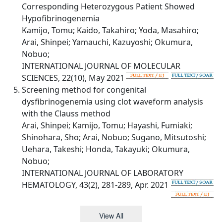
Corresponding Heterozygous Patient Showed
Hypofibrinogenemia
Kamijo, Tomu; Kaido, Takahiro; Yoda, Masahiro;
Arai, Shinpei; Yamauchi, Kazuyoshi; Okumura,
Nobuo;
INTERNATIONAL JOURNAL OF MOLECULAR
SCIENCES, 22(10), May 2021
Screening method for congenital
dysfibrinogenemia using clot waveform analysis
with the Clauss method
Arai, Shinpei; Kamijo, Tomu; Hayashi, Fumiaki;
Shinohara, Sho; Arai, Nobuo; Sugano, Mitsutoshi;
Uehara, Takeshi; Honda, Takayuki; Okumura,
Nobuo;
INTERNATIONAL JOURNAL OF LABORATORY
HEMATOLOGY, 43(2), 281-289, Apr. 2021
View All