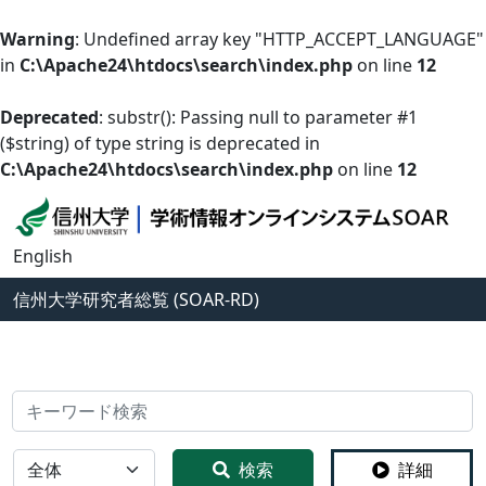
Warning
: Undefined array key "HTTP_ACCEPT_LANGUAGE"
in
C:\Apache24\htdocs\search\index.php
on line
12
Deprecated
: substr(): Passing null to parameter #1
($string) of type string is deprecated in
C:\Apache24\htdocs\search\index.php
on line
12
English
信州大学
研究者総覧 (SOAR-RD)
検索
全体
検索
詳細