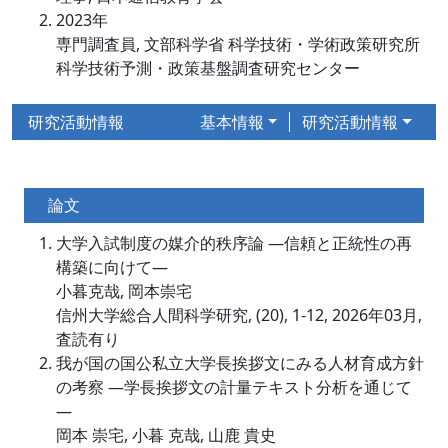
2023年
専門調査員, 文部科学省 科学技術・学術政策研究所
科学技術予測・政策基盤調査研究センター
研究活動情報
基本情報
研究活動情報
論文
大学入試制度の媒介的秩序論 ―信頼と正統性の再
構築に向けて―
小暮克哉, 岡本崇宅
信州大学総合人間科学研究, (20), 1-12, 2026年03月,
査読有り
我が国の国公私立大学長挨拶文にみる人材育成方針
の考察 ―学長挨拶文の計量テキスト分析を通じて
―
岡本 崇宅, 小暮 克哉, 山鹿 貴史