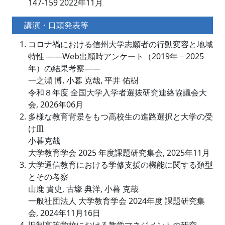
147‐159 2022年11月
講演・口頭発表等
コロナ禍における信州大学志願者の行動変容と地域
特性 ――Web出願時アンケート（2019年－2025
年）の結果考察――
一之瀬 博, 小暮 克哉, 平井 佑樹
令和８年度 全国大学入学者選抜研究連絡協議会大
会, 2026年06月
多様な教育背景をもつ高校生の進路選択と大学の受
け皿
小暮克哉
大学教育学会 2025 年度課題研究集会, 2025年11月
大学通信教育における学修支援の機能に関する類型
とその考察
山鹿 貴史, 古壕 典洋, 小暮 克哉
一般社団法人 大学教育学会 2024年度 課題研究集
会, 2024年11月16日