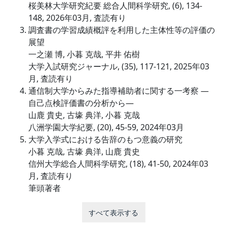
桜美林大学研究紀要 総合人間科学研究, (6), 134-
148, 2026年03月, 査読有り
調査書の学習成績概評を利用した主体性等の評価の
展望
一之瀬 博, 小暮 克哉, 平井 佑樹
大学入試研究ジャーナル, (35), 117-121, 2025年03
月, 査読有り
通信制大学からみた指導補助者に関する一考察 ―
自己点検評価書の分析から―
山鹿 貴史, 古壕 典洋, 小暮 克哉
八洲学園大学紀要, (20), 45-59, 2024年03月
大学入学式における告辞のもつ意義の研究
小暮 克哉, 古壕 典洋, 山鹿 貴史
信州大学総合人間科学研究, (18), 41-50, 2024年03
月, 査読有り
筆頭著者
すべて表示する