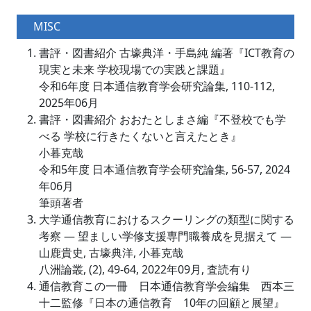
MISC
書評・図書紹介 古壕典洋・手島純 編著『ICT教育の
現実と未来 学校現場での実践と課題』
令和6年度 日本通信教育学会研究論集, 110-112,
2025年06月
書評・図書紹介 おおたとしまさ編『不登校でも学
べる 学校に行きたくないと言えたとき』
小暮克哉
令和5年度 日本通信教育学会研究論集, 56-57, 2024
年06月
筆頭著者
大学通信教育におけるスクーリングの類型に関する
考察 ― 望ましい学修支援専門職養成を見据えて ―
山鹿貴史, 古壕典洋, 小暮克哉
八洲論叢, (2), 49-64, 2022年09月, 査読有り
通信教育この一冊 日本通信教育学会編集 西本三
十二監修『日本の通信教育 10年の回顧と展望』