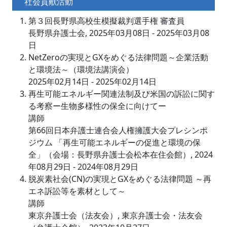
社会貢献活動
第３回長野県高校生模擬裁判選手権 審査員
長野県弁護士会, 2025年03月08日 - 2025年03月08
日
NetZeroの実現とGXをめぐる法律問題～企業活動
と環境法～（環境法講演会）
2025年02月14日 - 2025年02月14日
再生可能エネルギー関連法制及び米国の訴訟に関す
る考察ー生物多様性の保全に向けてー
講師
第66回日本弁護士連合会人権擁護大会プレシンポ
ジウム 「再生可能エネルギーの促進と環境の保
全」（会場：長野県弁護士会松本在住会館）, 2024
年08月29日 - 2024年08月29日
脱炭素社会(CN)の実現とGXをめぐる法律問題 ～再
エネ訴訟等を素材として～
講師
東京弁護士会（法友会）, 東京弁護士会・法友会