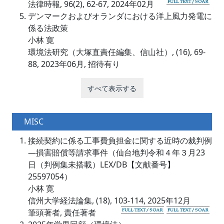
法律時報, 96(2), 62-67, 2024年02月
デンマークおよびオランダにおける洋上風力発電に
係る法政策
小林 寛
環境法研究（大塚直責任編集、信山社）, (16), 69-
88, 2023年06月, 招待有り
すべて表示する
MISC
接続契約に係る工事費負担金に関する近時の裁判例
―損害賠償等請求事件（仙台地判令和４年３月23
日（判例集未搭載）LEX/DB【文献番号】
25597054）
小林 寛
信州大学経法論集, (18), 103-114, 2025年12月
筆頭著者, 責任著者