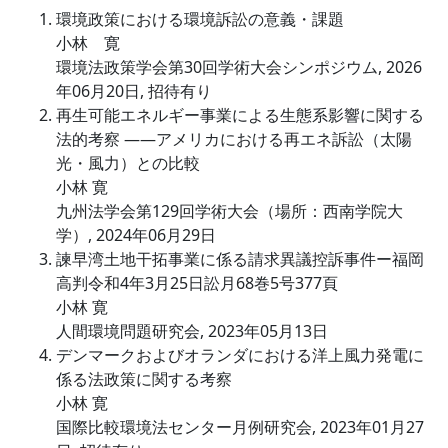
環境政策における環境訴訟の意義・課題
小林 寛
環境法政策学会第30回学術大会シンポジウム, 2026
年06月20日, 招待有り
再生可能エネルギー事業による生態系影響に関する
法的考察 ――アメリカにおける再エネ訴訟（太陽
光・風力）との比較
小林 寛
九州法学会第129回学術大会（場所：西南学院大
学）, 2024年06月29日
諫早湾土地干拓事業に係る請求異議控訴事件ー福岡
高判令和4年3月25日訟月68巻5号377頁
小林 寛
人間環境問題研究会, 2023年05月13日
デンマークおよびオランダにおける洋上風力発電に
係る法政策に関する考察
小林 寛
国際比較環境法センター月例研究会, 2023年01月27