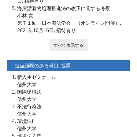
日, 招待有り
海岸漂着物処理推進法の改正に関する考察
小林 寛
第７１回 日本海法学会 （オンライン開催）,
2021年10月16日, 招待有り
すべて表示する
担当経験のある科目_授業
新入生ゼミナール
信州大学
国際環境法
信州大学
不法行為法
信州大学
環境法Ⅰ
信州大学
環境法入門