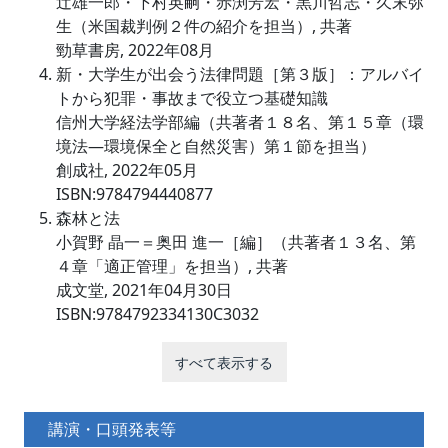
辻雄一郎・下村英嗣・赤渕芳宏・黒川哲志・久末弥
生（米国裁判例２件の紹介を担当）, 共著
勁草書房, 2022年08月
新・大学生が出会う法律問題［第３版］：アルバイ
トから犯罪・事故まで役立つ基礎知識
信州大学経法学部編（共著者１８名、第１５章（環
境法―環境保全と自然災害）第１節を担当）
創成社, 2022年05月
ISBN:9784794440877
森林と法
小賀野 晶一＝奥田 進一［編］（共著者１３名、第
４章「適正管理」を担当）, 共著
成文堂, 2021年04月30日
ISBN:9784792334130C3032
すべて表示する
講演・口頭発表等