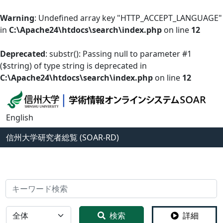
Warning
: Undefined array key "HTTP_ACCEPT_LANGUAGE"
in
C:\Apache24\htdocs\search\index.php
on line
12
Deprecated
: substr(): Passing null to parameter #1
($string) of type string is deprecated in
C:\Apache24\htdocs\search\index.php
on line
12
English
信州大学
研究者総覧 (SOAR-RD)
検索
全体
検索
詳細