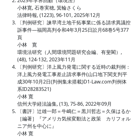
2025年学界回顧（環境法）
小林寛, 石巻実穂, 箕輪さくら
法律時報, (1223), 96-101, 2025年12月
〔判例研究〕諫早湾土地干拓事業に係る請求異議控
訴事件―福岡高判令和4年3月25日訟月68巻5号377
頁
小林 寛
環境法研究（人間環境問題研究会編、有斐閣）,
(48), 124-132, 2023年11月
〔判例研究〕洋上風力発電に関する近時の裁判例：
洋上風力発電工事差止請求事件(山口地下関支判平
成30年10月2日(判例集未搭載)D1-Law.com判例体
系ID28283521)
小林 寛
信州大学経法論集, (13), 75-86, 2022年09月
〔書評〕辻雄一郎＝牛嶋仁＝黒川哲志＝久保はるか
［編著］『アメリカ気候変動法と政策 カリフォル
ニア州を中心に』
小林 寛