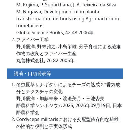
M. Kojima, P. Suparthana, J. A. Teixeira da Silva,
M. Nogawa, Development of in planta
transformation methods using Agrobacterium
tumefaciens
Global Science Books, 42-48 2006年
ファイバー工学
野川優洋, 野末雅之, 小島峯雄, 分子育種による繊維
作物の改良とファイバー生産
丸善株式会社, 76-82 2005年
講演・口頭発表等
冬虫夏草サナギタケによるチーズの熟成２“香気成
分とテクスチャの変化
野川優洋・加藤未来・渡邊美月・三池杏実
酪農科学シンポジウム2025, 2026年09月19日, 日本
酪農科学会
Cordyceps militarisにおける交配型依存的な雌雄
の性的な役割と子実体形成