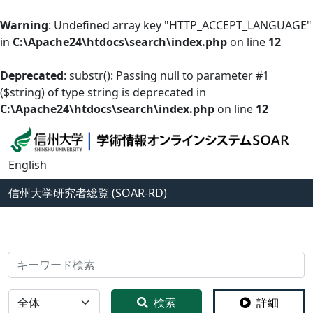
Warning
: Undefined array key "HTTP_ACCEPT_LANGUAGE"
in
C:\Apache24\htdocs\search\index.php
on line
12
Deprecated
: substr(): Passing null to parameter #1
($string) of type string is deprecated in
C:\Apache24\htdocs\search\index.php
on line
12
English
信州大学
研究者総覧 (SOAR-RD)
検索
全体
検索
詳細