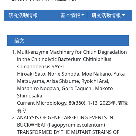
研究活動情報
基本情報
研究活動情報
論文
Multi-enzyme Machinery for Chitin Degradation
in the Chitinolytic Bacterium Chitiniphilus
shinanonensis SAY3T
Hiroaki Sato, Norie Sonoda, Moe Nakano, Yuka
Matsuyama, Arisa Shizume, Ryoichi Arai,
Masahiro Nogawa, Goro Taguchi, Makoto
Shimosaka
Current Microbiology, 80(360), 1-13, 2023年, 査読
有り
ANALYSIS OF GENE TARGETING EVENTS IN
BUCKWHEAT (Fagopyrum esculentum)
TRANSFORMED BY THE MUTANT STRAINS OF