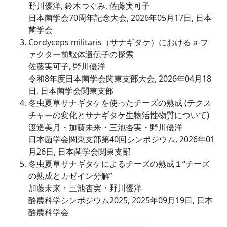
野川優洋, 鈴木つぐみ, 佐藤実可子
日本菌学会70周年記念大会, 2026年05月17日, 日本
菌学会
Cordyceps militaris（サナギタケ）における a-フ
ァクター前駆体遺伝子の探索
佐藤実可子, 野川優洋
令和8年度日本菌学会関東支部大会, 2026年04月18
日, 日本菌学会関東支部
冬虫夏草サナギタケを使ったチーズの熟成 (テクス
チャーの変化とサナギタケ生物活性物質について)
渡邊美月・加藤未来・三池杏実・野川優洋
日本菌学会関東支部第40回シンポジウム, 2026年01
月26日, 日本菌学会関東支部
冬虫夏草サナギタケによるチーズの熟成１“チーズ
の熟成とカゼイン分解”
加藤未来・三池杏実・野川優洋
酪農科学シンポジウム2025, 2025年09月19日, 日本
酪農科学会