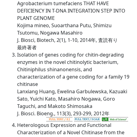
Agrobacterium tumefaciens THAT HAVE
DEFICIENCY IN T-DNA INTEGRATION STEP INTO
PLANT GENOME
Kojima mineo, Suoarthana Putu, Shimizu
Tsutomu, Nogawa Masahiro
J. Biosci, Biotech, 2(1), 1-10, 2014年, 査読有り
最終著者
Isolation of genes coding for chitin-degrading
enzymes in the novel chitinolytic bacterium,
Chitiniphilus shinanonensis, and
characterization of a gene coding for a family 19
chitinase
Lanxiang Huang, Ewelina Garbulewska, Kazuaki
Sato, Yuichi Kato, Masahiro Nogawa, Goro
Taguchi, and Makoto Shimosaka
J. Biosci. Bioeng., 113(3), 293-299, 2012年
Heterologous Expression and Functional
Characterization of a Novel Chitinase from the