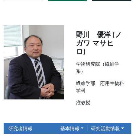
野川 優洋 (ノ
ガワ マサヒ
ロ)
学術研究院（繊維学
系）
繊維学部 応用生物科
学科
准教授
研究者情報
基本情報
研究活動情報