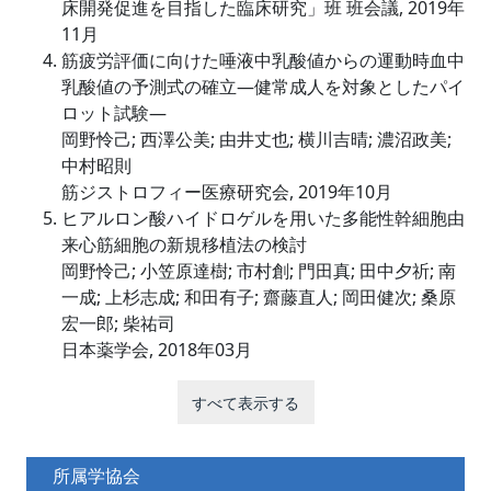
床開発促進を目指した臨床研究」班 班会議, 2019年
11月
筋疲労評価に向けた唾液中乳酸値からの運動時血中
乳酸値の予測式の確立―健常成人を対象としたパイ
ロット試験―
岡野怜己; 西澤公美; 由井丈也; 横川吉晴; 濃沼政美;
中村昭則
筋ジストロフィー医療研究会, 2019年10月
ヒアルロン酸ハイドロゲルを用いた多能性幹細胞由
来心筋細胞の新規移植法の検討
岡野怜己; 小笠原達樹; 市村創; 門田真; 田中夕祈; 南
一成; 上杉志成; 和田有子; 齋藤直人; 岡田健次; 桑原
宏一郎; 柴祐司
日本薬学会, 2018年03月
すべて表示する
所属学協会