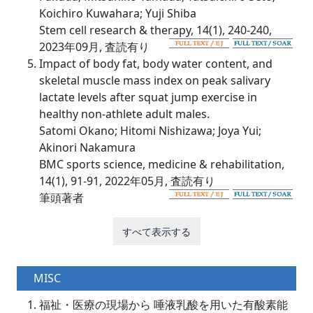
Koichiro Kuwahara; Yuji Shiba
Stem cell research & therapy, 14(1), 240-240,
2023年09月, 査読有り
Impact of body fat, body water content, and
skeletal muscle mass index on peak salivary
lactate levels after squat jump exercise in
healthy non-athlete adult males.
Satomi Okano; Hitomi Nishizawa; Joya Yui;
Akinori Nakamura
BMC sports science, medicine & rehabilitation,
14(1), 91-91, 2022年05月, 査読有り
筆頭著者
すべて表示する
MISC
福祉・医療の現場から 唾液乳酸を用いた有酸素能