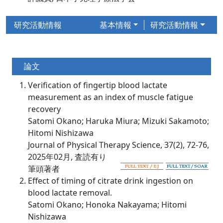
研究活動情報
基本情報
研究活動情報
論文
Verification of fingertip blood lactate
measurement as an index of muscle fatigue
recovery
Satomi Okano; Haruka Miura; Mizuki Sakamoto;
Hitomi Nishizawa
Journal of Physical Therapy Science, 37(2), 72-76,
2025年02月, 査読有り
筆頭著者
Effect of timing of citrate drink ingestion on
blood lactate removal.
Satomi Okano; Honoka Nakayama; Hitomi
Nishizawa