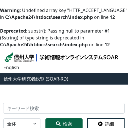
Warning
: Undefined array key "HTTP_ACCEPT_LANGUAGE"
in
C:\Apache24\htdocs\search\index.php
on line
12
Deprecated
: substr(): Passing null to parameter #1
($string) of type string is deprecated in
C:\Apache24\htdocs\search\index.php
on line
12
English
信州大学
研究者総覧 (SOAR-RD)
検索
全体
検索
詳細