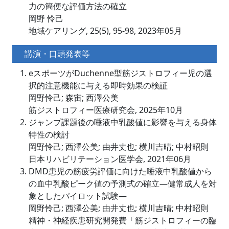
力の簡便な評価方法の確立
岡野 怜己
地域ケアリング, 25(5), 95-98, 2023年05月
講演・口頭発表等
eスポーツがDuchenne型筋ジストロフィー児の選
択的注意機能に与える即時効果の検証
岡野怜己; 森宙; 西澤公美
筋ジストロフィー医療研究会, 2025年10月
ジャンプ課題後の唾液中乳酸値に影響を与える身体
特性の検討
岡野怜己; 西澤公美; 由井丈也; 横川吉晴; 中村昭則
日本リハビリテーション医学会, 2021年06月
DMD患児の筋疲労評価に向けた唾液中乳酸値から
の血中乳酸ピーク値の予測式の確立―健常成人を対
象としたパイロット試験―
岡野怜己; 西澤公美; 由井丈也; 横川吉晴; 中村昭則
精神・神経疾患研究開発費「筋ジストロフィーの臨