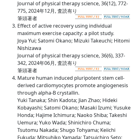
Journal of physical therapy science, 36(12), 772-
775, 2024年12月, 査読有り
筆頭著者
Effect of active recovery using individual
maximum exercise capacity: a pilot study.
Joya Yui; Satomi Okano; Mizuki Takeuchi; Hitomi
Nishizawa
Journal of physical therapy science, 36(6), 337-
342, 2024年06月, 査読有り
筆頭著者
Mature human induced pluripotent stem cell-
derived cardiomyocytes promote angiogenesis
through alpha-B crystallin.
Yuki Tanaka; Shin Kadota; Jian Zhao; Hideki
Kobayashi; Satomi Okano; Masaki Izumi; Yusuke
Honda; Hajime Ichimura; Naoko Shiba; Takeshi
Uemura; Yuko Wada; Shinichiro Chuma;
Tsutomu Nakada; Shugo Tohyama; Keiichi
Fukuda; Mitsuhiko Yamada; Tatsuichiro Seto;