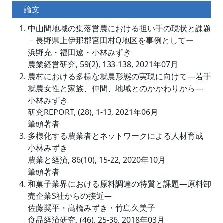
論文
中山間地域の集落営農における担い手の現状と課題
－長野県上伊那郡宮田村Q地区を事例としてー
浜野充・福田遼・小林みずき
農業経営研究, 59(2), 133-138, 2021年07月
農村における多様な就農形態の実現に向けて―若手
就農女性と家族、仲間、地域とのかかわりから―
小林みずき
研究REPORT, (28), 1-13, 2021年06月
筆頭著者
多様化する農業者とネットワークによる人材育成
小林みずき
農業と経済, 86(10), 15-22, 2020年10月
筆頭著者
和菓子業界における原料調達の特質と課題―原料卸
売企業S社からの接近―
佐藤奨平・髙橋みずき・竹島久美子
食品経済研究, (46), 25-36, 2018年03月