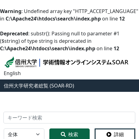
Warning
: Undefined array key "HTTP_ACCEPT_LANGUAGE"
in
C:\Apache24\htdocs\search\index.php
on line
12
Deprecated
: substr(): Passing null to parameter #1
($string) of type string is deprecated in
C:\Apache24\htdocs\search\index.php
on line
12
English
信州大学
研究者総覧 (SOAR-RD)
検索
全体
検索
詳細