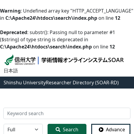
Warning
: Undefined array key "HTTP_ACCEPT_LANGUAGE"
in
C:\Apache24\htdocs\search\index.php
on line
12
Deprecated
: substr(): Passing null to parameter #1
($string) of type string is deprecated in
C:\Apache24\htdocs\search\index.php
on line
12
日本語
Shinshu University
Researcher Directory (SOAR-RD)
検索
全体
Search
Advance