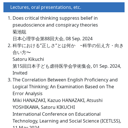
Lectures, oral presentations, etc.
Does critical thinking suppress belief in
pseudoscience and conspiracy theories
菊池聡
日本心理学会第88回大会, 08 Sep. 2024
科学における”正しさ”とは何か ~科学の伝え方・向き
合い方〜
Satoru Kikuchi
第15回日本子ども虐待医学会学術集会, 01 Sep. 2024,
Invited
The Correlation Between English Proficiency and
Logical Thinking; An Examination Based on The
Error Analysis
Miki HANAZAKI, Kazuo HANAZAKI, Atsushi
YOSHIKAWA, Satoru KIKUCHI
International Conference on Educational
Technology, Learning and Social Science (ICETLSS),
11 May 2024