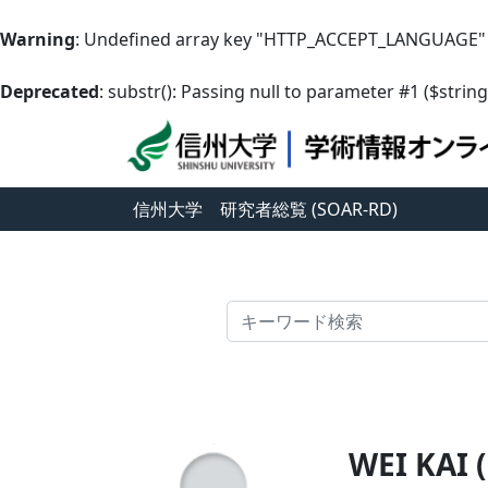
Warning
: Undefined array key "HTTP_ACCEPT_LANGUAGE"
Deprecated
: substr(): Passing null to parameter #1 ($string
信州大学
研究者総覧 (SOAR-RD)
検索
WEI K