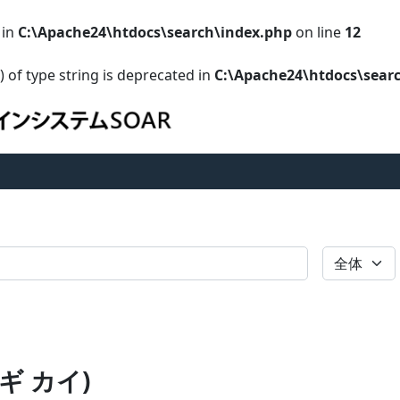
 in
C:\Apache24\htdocs\search\index.php
on line
12
) of type string is deprecated in
C:\Apache24\htdocs\sear
全体
AI (ギ カイ)