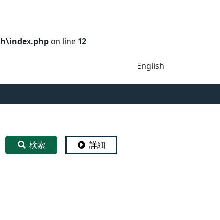
ch\index.php
on line
12
English
検索
詳細