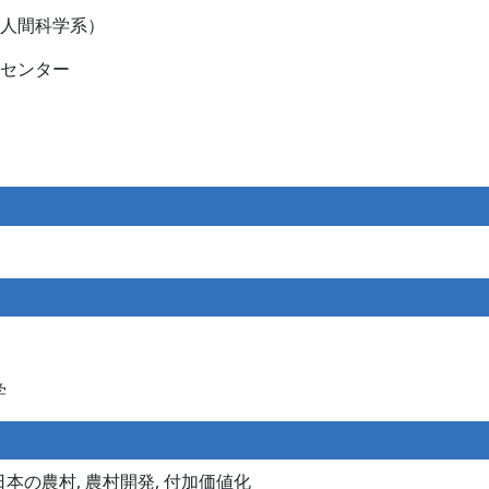
人間科学系）
進センター
学
日本の農村, 農村開発, 付加価値化