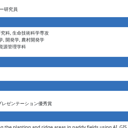
ー研究員
農学研究科, 生命技術科学専攻
大学, 開発学, 農村開発学
 国際資源管理学科
タープレゼンテーション優秀賞
 the planting and ridge areas in paddy fields using AI, GI