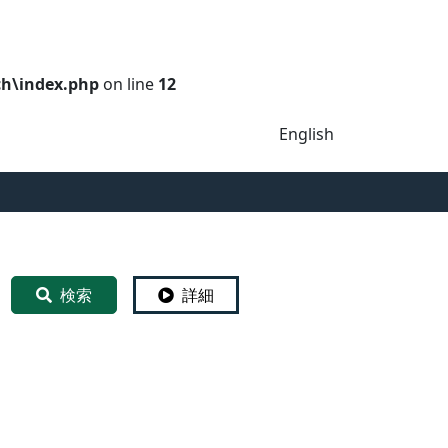
ch\index.php
on line
12
English
検索
詳細