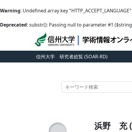
Warning
: Undefined array key "HTTP_ACCEPT_LANGUAGE"
Deprecated
: substr(): Passing null to parameter #1 ($string
信州大学
研究者総覧 (SOAR-RD)
検索
浜野 充