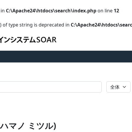
 in
C:\Apache24\htdocs\search\index.php
on line
12
) of type string is deprecated in
C:\Apache24\htdocs\sear
全体
 (ハマノ ミツル)