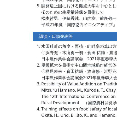
開発途上国における拠点大学を中心とし
拓のための生産量確保を目指して
松本哲男、伊藤香純、山内章、前多敬一郎、
平成21年度「国際協力イニシアティブ」教
講演・口頭発表等
水田畦畔の角度・面積・畦畔率の算出方
〇浜野充・木滝勇一朗・倉田 祐輔・渡
日本農作業学会講演会 2021年度春季大会,
規模拡大を目指す中山間地域稲作経営体
〇梶尾未来・倉田祐輔・渡邉修・浜野充
日本農作業学会講演会2021年度春季大会, 
Possibility of Value Addition on Tradi
Mitsuru Hamano, M., Kuroda, T., Chay, C.
The 12th International Conference o
Rural Development （国際農村開発
Training effects on food safety of loca
Okita, H., Ung, B., Ito, K., and Hamano,