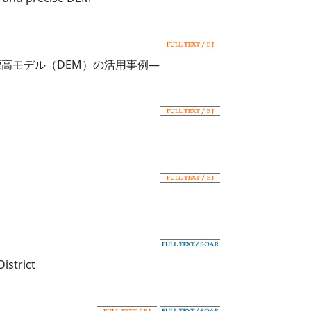
高モデル（DEM）の活用事例―
istrict