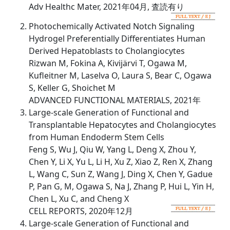
Adv Healthc Mater, 2021年04月, 査読有り
Photochemically Activated Notch Signaling
Hydrogel Preferentially Differentiates Human
Derived Hepatoblasts to Cholangiocytes
Rizwan M, Fokina A, Kivijärvi T, Ogawa M,
Kufleitner M, Laselva O, Laura S, Bear C, Ogawa
S, Keller G, Shoichet M
ADVANCED FUNCTIONAL MATERIALS, 2021年
Large-scale Generation of Functional and
Transplantable Hepatocytes and Cholangiocytes
from Human Endoderm Stem Cells
Feng S, Wu J, Qiu W, Yang L, Deng X, Zhou Y,
Chen Y, Li X, Yu L, Li H, Xu Z, Xiao Z, Ren X, Zhang
L, Wang C, Sun Z, Wang J, Ding X, Chen Y, Gadue
P, Pan G, M, Ogawa S, Na J, Zhang P, Hui L, Yin H,
Chen L, Xu C, and Cheng X
CELL REPORTS, 2020年12月
Large-scale Generation of Functional and