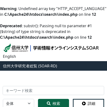
Warning
: Undefined array key "HTTP_ACCEPT_LANGUAGE"
in
C:\Apache24\htdocs\search\index.php
on line
12
Deprecated
: substr(): Passing null to parameter #1
($string) of type string is deprecated in
C:\Apache24\htdocs\search\index.php
on line
12
English
信州大学
研究者総覧 (SOAR-RD)
検索
全体
検索
詳細