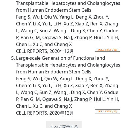
Transplantable Hepatocytes and Cholangiocytes
from Human Endoderm Stem Cells
Feng S, Wu J, Qiu W, Yang L, Deng X, Zhou Y,
Chen Y, Li X, Yu L, Li H, Xu Z, Xiao Z, Ren X, Zhang
L, Wang C, Sun Z, Wang J, Ding X, Chen Y, Gadue
P, Pan G, M, Ogawa S, Na J, Zhang P, Hui L, Yin H,
Chen L, Xu C, and Cheng X
CELL REPORTS, 2020年12月
Large-scale Generation of Functional and
Transplantable Hepatocytes and Cholangiocytes
from Human Endoderm Stem Cells
Feng S, Wu J, Qiu W, Yang L, Deng X, Zhou Y,
Chen Y, Li X, Yu L, Li H, Xu Z, Xiao Z, Ren X, Zhang
L, Wang C, Sun Z, Wang J, Ding X, Chen Y, Gadue
P, Pan G, M, Ogawa S, Na J, Zhang P, Hui L, Yin H,
Chen L, Xu C, and Cheng X
CELL REPORTS, 2020年12月
すべて表示する