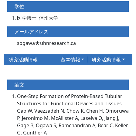
学位
医学博士, 信州大学
メールアドレス
sogawa★uhnresearch.ca
研究活動情報
基本情報
研究活動情報
論文
One-Step Formation of Protein-Based Tubular
Structures for Functional Devices and Tissues
Gao W, Vaezzadeh N, Chow K, Chen H, Omoruwa
P, Jeronimo M, McAllister A, Laselva O, Jiang J,
Gage B, Ogawa S, Ramchandran A, Bear C, Keller
G, Günther A