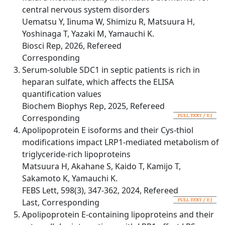
central nervous system disorders
Uematsu Y, Iinuma W, Shimizu R, Matsuura H,
Yoshinaga T, Yazaki M, Yamauchi K.
Biosci Rep, 2026, Refereed
Corresponding
Serum-soluble SDC1 in septic patients is rich in
heparan sulfate, which affects the ELISA
quantification values
Biochem Biophys Rep, 2025, Refereed
Corresponding
Apolipoprotein E isoforms and their Cys-thiol
modifications impact LRP1-mediated metabolism of
triglyceride-rich lipoproteins
Matsuura H, Akahane S, Kaido T, Kamijo T,
Sakamoto K, Yamauchi K.
FEBS Lett, 598(3), 347-362, 2024, Refereed
Last, Corresponding
Apolipoprotein E-containing lipoproteins and their