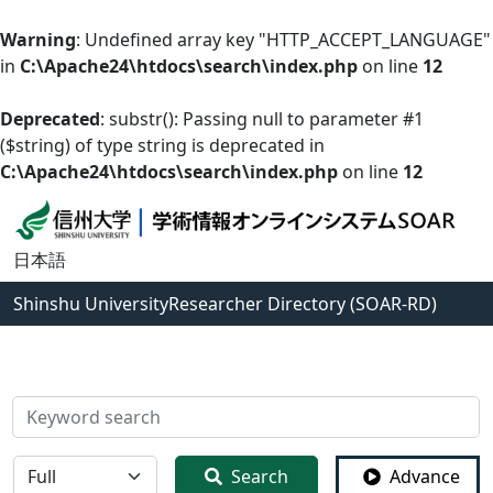
Warning
: Undefined array key "HTTP_ACCEPT_LANGUAGE"
in
C:\Apache24\htdocs\search\index.php
on line
12
Deprecated
: substr(): Passing null to parameter #1
($string) of type string is deprecated in
C:\Apache24\htdocs\search\index.php
on line
12
日本語
Shinshu University
Researcher Directory (SOAR-RD)
検索
全体
Search
Advance