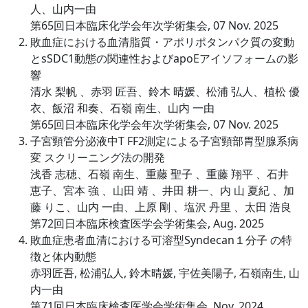
人、山内一由
第65回日本臨床化学会年次学術集会, 07 Nov. 2025
敗血症における血清脂質・アポリポタンパク質の変動
とsSDC1動態の関連性およびapoEアイソフォームの影
響
清水 梨帆 、赤羽 匠吾、鈴木 晴媛、松浦 弘人、植松 優
衣、飯沼 和奏、石嶺 南生、山内 一由
第65回日本臨床化学会年次学術集会, 07 Nov. 2025
子宮頸管分泌液中T FF2測定による子宮頸部胃型腺系病
変 スクリーニング法の開発
浅香 志穂、石嶺 南生、重藤 聖子 、重藤 翔平 、石井
恵子、宮本 強 、山田 靖 、井田 耕一、内 山 夏紀 、加
藤 りこ、山内 一由、上原 剛 、塩沢 丹里 、太田 浩良
第72回日本臨床検査医学会学術集会, Aug. 2025
敗血症患者血清における可溶型Syndecan１分子 の特
徴と体内動態
赤羽匠吾, 松浦弘人, 鈴木晴媛, 宇佐美陽子, 石嶺南生, 山
内一由
第71回日本臨床検査医学会学術集会, Nov. 2024