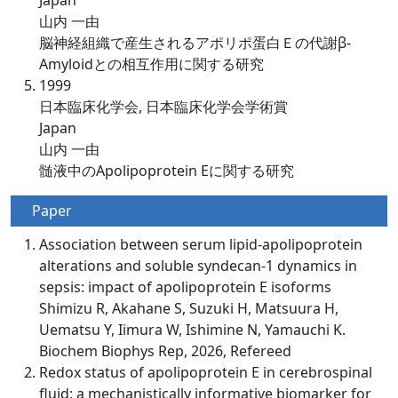
Japan
山内 一由
脳神経組織で産生されるアポリポ蛋白Ｅの代謝β-
Amyloidとの相互作用に関する研究
1999
日本臨床化学会, 日本臨床化学会学術賞
Japan
山内 一由
髄液中のApolipoprotein Eに関する研究
Paper
Association between serum lipid-apolipoprotein
alterations and soluble syndecan-1 dynamics in
sepsis: impact of apolipoprotein E isoforms
Shimizu R, Akahane S, Suzuki H, Matsuura H,
Uematsu Y, Iimura W, Ishimine N, Yamauchi K.
Biochem Biophys Rep, 2026, Refereed
Redox status of apolipoprotein E in cerebrospinal
fluid: a mechanistically informative biomarker for