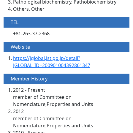
Pathological biochemistry, Pathobiochemistry
Others, Other
TEL
+81-263-37-2368
Web site
https://jglobal.jst.go.jp/detail?
JGLOBAL_ID=200901004392861347
Member History
2012 - Present
member of Committee on
Nomenclature,Properties and Units
2012
member of Committee on
Nomenclature,Properties and Units
2010 - Present