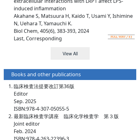
extracellular interactions with LRP1 affect LPS-
induced inflammation
Akahane S, Matsuura H, Kaido T, Usami Y, Ishimine
N, Uehara T, Yamauchi K.
Biol Chem, 405(6), 383-393, 2024
Last, Corresponding
View All
Books and other publications
臨床検査法提要改訂第36版
Editor
Sep. 2025
ISBN:978-4-307-05055-5
最新臨床検査学講座 臨床化学検査学 第３版
Joint editor
Feb. 2024
ISBN:978-4-263-22396-3